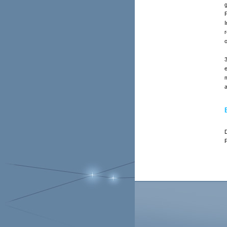
P
o
e
m
a