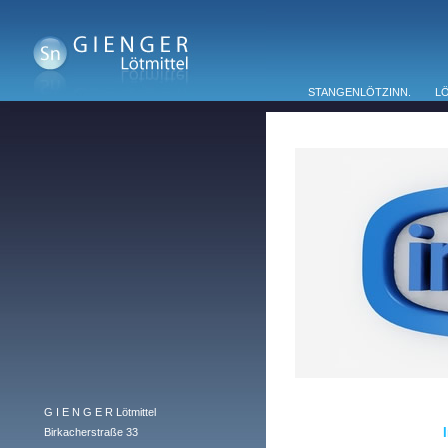
Stangenlötzinn bleifrei
Stangenlötzinn bleihaltig
Stangenlötzinn Weichlot
STANGENLÖTZINN.
L
G I E N G E R Lötmittel
Birkacherstraße 33