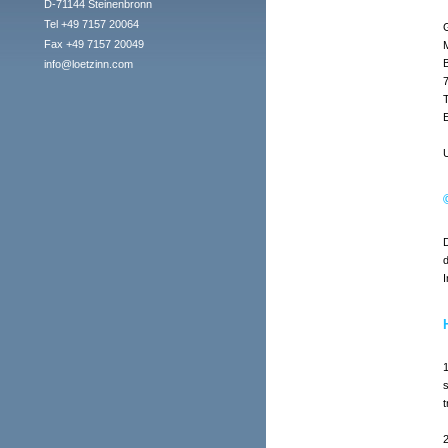
D-71144 Steinenbronn
Tel +49 7157 20064
G
Fax +49 7157 20049
info@loetzinn.com
D
I
1
s
2