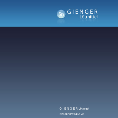
Stangenlötzinn bleifrei
Stangenlötzinn bleihaltig
Stangenlötzinn Weichlot
G I E N G E R Lötmittel
Birkacherstraße 33