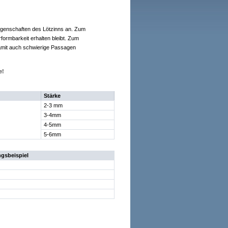
eigenschaften des Lötzinns an. Zum
rformbarkeit erhalten bleibt. Zum
damit auch schwierige Passagen
e!
Stärke
2-3 mm
3-4mm
4-5mm
5-6mm
gsbeispiel