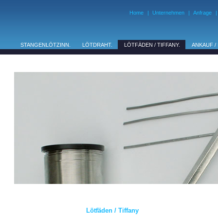
Home
|
Unternehmen
|
Anfrage
|
STANGENLÖTZINN.
LÖTDRAHT.
LÖTFÄDEN / TIFFANY.
ANKAUF /
Lötfäden / Tiffany