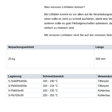
Was müssen Lötfäden leisten?
Bei Lötfäden kommt es vor allem auf die Verarbeitungs
einen sollte es nicht zu schnell aushärten, damit eine Ve
anderen sollte es gute Fließeigenschaften aufweisen, 
einfach zu meistern sind.
Mit unseren Lötfäden sind Sie auf der sicheren Seit
Verpackungseinheit
Länge
25 kg
500 mm
Legierung
Schmelzbereich
Verwendun
S-Sn60Pb40Sb
183 - 190 °C
Tiffanylot
S-Pb50Sn50Sb
183 - 216 °C
Tiffanylot
S-Pb60Sn40
183 - 235 °C
Kühlerbau
S-Pb70Sn30
183 - 255 °C
Kühlerbau